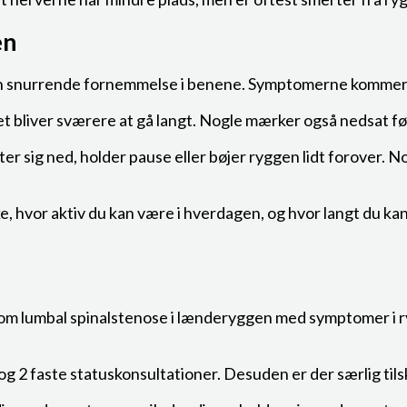
en
en snurrende fornemmelse i benene. Symptomerne kommer oft
det bliver sværere at gå langt. Nogle mærker også nedsat 
 sig ned, holder pause eller bøjer ryggen lidt forover. No
e, hvor aktiv du kan være i hverdagen, og hvor langt du ka
e om lumbal spinalstenose i lænderyggen med symptomer i r
 2 faste statuskonsultationer. Desuden er der særlig tilsk