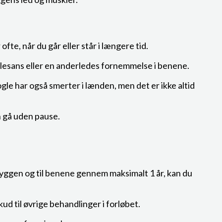
e, når du går eller står i længere tid.
følesans eller en anderledes fornemmelse i benene.
gle har også smerter i lænden, men det er ikke altid
n gå uden pause.
yggen og til benene gennem maksimalt 1 år, kan du
ud til øvrige behandlinger i forløbet.